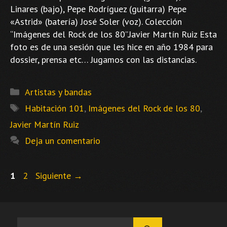
Linares (bajo), Pepe Rodríguez (guitarra) Pepe
«Astrid» (batería) José Soler (voz). Colección
“Imágenes del Rock de los 80”.Javier Martín Ruiz Esta
foto es de una sesión que les hice en año 1984 para
dossier, prensa etc… Jugamos con las distancias.
Categorías
Artistas y bandas
Etiquetas
Habitación 101
,
Imágenes del Rock de los 80
,
Javier Martín Ruiz
Deja un comentario
Página
Página
1
2
Siguiente
→
Buscar: