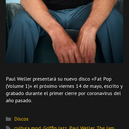
Paul Weller presentará su nuevo disco «Fat Pop
(Volume 1)» el próximo viernes 14 de mayo, escrito y
grabado durante el primer cierre por coronavirus del
año pasado.
Categorías
Discos
Etiquetas
cultura mod
,
Griffin Jazz
,
Paul Weller
,
The Jam
,