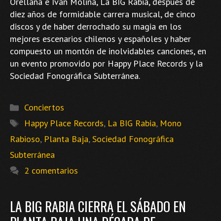
Orellana e Iván Molina, La BIG Rabia, después de
diez años de formidable carrera musical, de cinco
discos y de haber derrochado su magia en los
mejores escenarios chilenos y españoles y haber
compuesto un montón de inolvidables canciones, en
un evento promovido por Happy Place Records y la
Sociedad Fonográfica Subterránea.
Categorías
Conciertos
Etiquetas
Happy Place Records
,
La BIG Rabia
,
Mono
Rabioso
,
Planta Baja
,
Sociedad Fonográfica
Subterránea
2 comentarios
LA BIG RABIA CIERRA EL SÁBADO EN