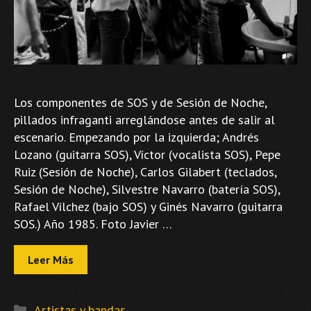
Los componentes de SOS y de Sesión de Noche,
pillados infraganti arreglándose antes de salir al
escenario. Empezando por la izquierda; Andrés
Lozano (guitarra SOS), Víctor (vocalista SOS), Pepe
Ruiz (Sesión de Noche), Carlos Gilabert (teclados,
Sesión de Noche), Silvestre Navarro (batería SOS),
Rafael Vílchez (bajo SOS) y Ginés Navarro (guitarra
SOS.) Año 1985. Foto Javier …
Leer Más
Categorías
Artistas y bandas