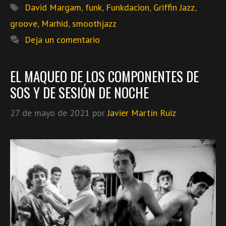
Etiquetas
David Margam
,
funk
,
Funkdacion
,
Griffin Jazz
,
groove
,
Marhid
,
smoothjazz
Deja un comentario
EL MAQUEO DE LOS COMPONENTES DE
SOS Y DE SESIÓN DE NOCHE
27 de mayo de 2021
por
Javier Martín Ruiz