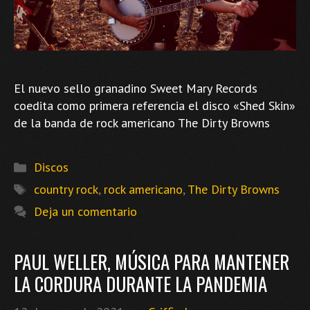
El nuevo sello granadino Sweet Mary Records
coedita como primera referencia el disco «Shed Skin»
de la banda de rock americano The Dirty Browns
Categorías
Discos
Etiquetas
country rock
,
rock americano
,
The Dirty Browns
Deja un comentario
PAUL WELLER, MÚSICA PARA MANTENER
LA CORDURA DURANTE LA PANDEMIA