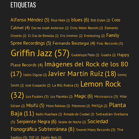
ETIQUETAS
blues
(6)
Alfonso Méndez
(5)
Cote
Blue Note
(2)
Bob Dylan
(2)
Calmet
(4)
Darren Joseh Anderson
(2)
Dirty Water Records
(2)
Elemento
Family
Deserto
(2)
El Oso de Benalúa
(2)
Eric Jiménez
(2)
Everlasting
(2)
Spree Recordings
(5)
Fernando Beiztegui
(4)
Folc Records
(3)
Griffin Jazz
(57)
Happy
Guadalupe Plata
(2)
Guadix
(2)
Imágenes del Rock de los 80
Place Records
(4)
Javier Martín Ruiz
(18)
(17)
Isidro Olgoso
(2)
Jimmy
Lemon Rock
La BIG Rabia
(3)
Smith
(2)
José Guapachá
(2)
(32)
Magic
(6)
Los Fusiles
(3)
Microsurco
(3)
Los Planetas
(2)
Mike
Planta
Misifú
(5)
Edison
(2)
Mono Rabioso
(2)
Pelomono
(2)
PHISQA
(2)
Baja
(11)
Sebastián Orellana
Radio Huachaca
(2)
Rimado de Ciudad
(2)
Sociedad
Serpiente Negra
(6)
(3)
Sesión de Noche
(2)
Fonográfica Subterránea
(8)
Sweet Mary Records
(3)
The
Sadies
(3)
TNT
(2)
Zaidín Rock
(2)