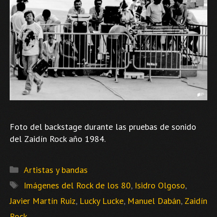
Foto del backstage durante las pruebas de sonido
del Zaidín Rock año 1984.
Categorías
Artistas y bandas
Etiquetas
Imágenes del Rock de los 80
,
Isidro Olgoso
,
Javier Martín Ruiz
,
Lucky Lucke
,
Manuel Dabán
,
Zaidín
Rock