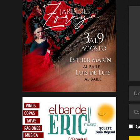
Come
Nom
Corr
elec
G