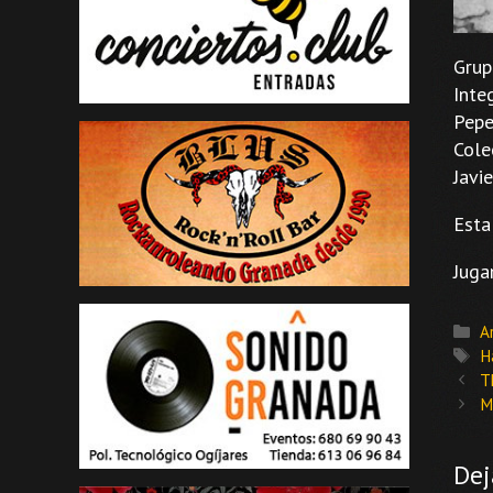
Grup
Inte
Pepe
Cole
Javi
Esta
Juga
C
A
E
H
T
M
Dej