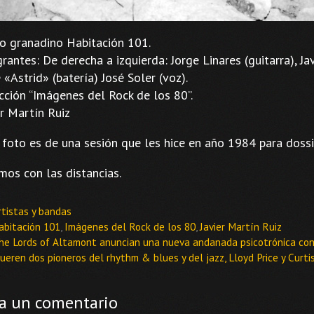
o granadino Habitación 101.
grantes: De derecha a izquierda: Jorge Linares (guitarra), Ja
 «Astrid» (batería) José Soler (voz).
cción “Imágenes del Rock de los 80”.
er Martín Ruiz
 foto es de una sesión que les hice en año 1984 para dossi
mos con las distancias.
ategorías
rtistas y bandas
tiquetas
abitación 101
,
Imágenes del Rock de los 80
,
Javier Martín Ruiz
he Lords of Altamont anuncian una nueva andanada psicotrónica con
ueren dos pioneros del rhythm & blues y del jazz, Lloyd Price y Curti
a un comentario