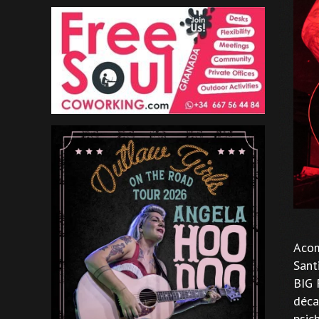
Acom
Sant
BIG 
déca
psic