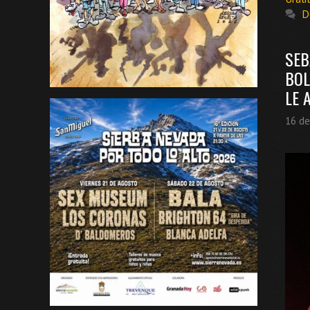
D
SEB
BOL
LE 
16 de