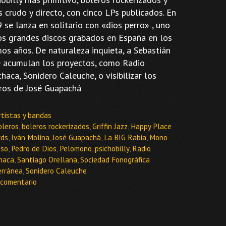
s crudo y directo, con cinco LPs publicados. En
 se lanza en solitario con «dios perro» , uno
os grandes discos grabados en España en los
mos años. De naturaleza inquieta, a Sebastián
e acumulan los proyectos, como Radio
haca, Sonidero Caleuche, o visibilizar los
ros de José Guapachá
ategorías
rtistas y bandas
tiquetas
oleros
,
boleros rockerizados
,
Griffin Jazz
,
Happy Place
rds
,
Iván Molina
,
José Guapachá
,
La BIG Rabia
,
Mono
oso
,
Pedro de Dios
,
Pelomono
,
psichobilly
,
Radio
haca
,
Santiago Orellana
,
Sociedad Fonográfica
erránea
,
Sonidero Caleuche
 comentario