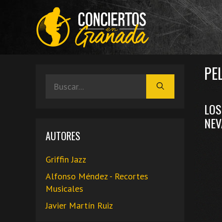
Saltar
al
contenido
PE
Buscar:
LOS
NEV
AUTORES
Griffin Jazz
Alfonso Méndez - Recortes
Musicales
Javier Martín Ruiz