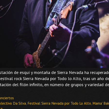
stación de esquí y montaña de Sierra Nevada ha recuperad
festival rock Sierra Nevada por Todo lo Alto, tras un año d
tación del filón infinito, en número de grupos y variedad d
ategorías
onciertos
tiquetas
olectivo Da Silva
,
Festival Sierra Nevada por Todo Lo Alto
,
Mama' Bak
ta