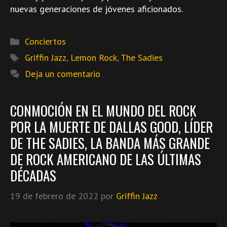
nuevas generaciones de jóvenes aficionados.
Categorías
Conciertos
Etiquetas
Griffin Jazz
,
Lemon Rock
,
The Sadies
Deja un comentario
CONMOCIÓN EN EL MUNDO DEL ROCK
POR LA MUERTE DE DALLAS GOOD, LÍDER
DE THE SADIES, LA BANDA MÁS GRANDE
DE ROCK AMERICANO DE LAS ÚLTIMAS
DÉCADAS
19 de febrero de 2022
por
Griffin Jazz