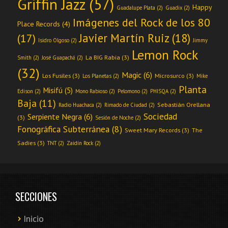
Griffin Jazz
(57)
Happy
Guadalupe Plata
(2)
Guadix
(2)
Imágenes del Rock de los 80
Place Records
(4)
Javier Martín Ruiz
(18)
(17)
Isidro Olgoso
(2)
Jimmy
Lemon Rock
La BIG Rabia
(3)
Smith
(2)
José Guapachá
(2)
(32)
Magic
(6)
Los Fusiles
(3)
Microsurco
(3)
Los Planetas
(2)
Mike
Planta
Misifú
(5)
Edison
(2)
Mono Rabioso
(2)
Pelomono
(2)
PHISQA
(2)
Baja
(11)
Sebastián Orellana
Radio Huachaca
(2)
Rimado de Ciudad
(2)
Sociedad
Serpiente Negra
(6)
(3)
Sesión de Noche
(2)
Fonográfica Subterránea
(8)
Sweet Mary Records
(3)
The
Sadies
(3)
TNT
(2)
Zaidín Rock
(2)
SECCIONES
Inicio