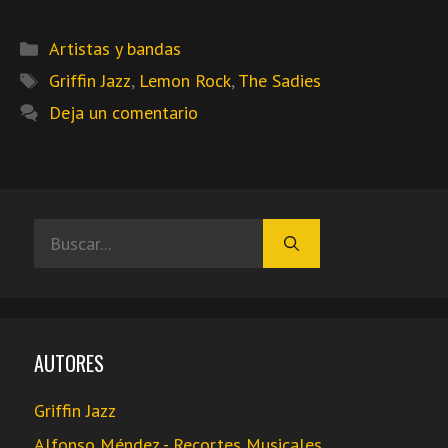
Categorías
Artistas y bandas
Etiquetas
Griffin Jazz
,
Lemon Rock
,
The Sadies
Deja un comentario
Buscar:
AUTORES
Griffin Jazz
Alfonso Méndez - Recortes Musicales