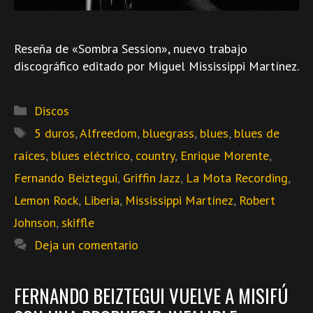
Reseña de «Sombra Session», nuevo trabajo
discográfico editado por Miguel Mississippi Martínez.
Categorías
Discos
Etiquetas
5 duros
,
Alfreedom
,
bluegrass
,
blues
,
blues de
raíces
,
blues eléctrico
,
country
,
Enrique Morente
,
Fernando Beiztegui
,
Griffin Jazz
,
La Mota Recording
,
Lemon Rock
,
Liberia
,
Mississippi Martínez
,
Robert
Johnson
,
skiffle
Deja un comentario
FERNANDO BEIZTEGUI VUELVE A MISIFÚ