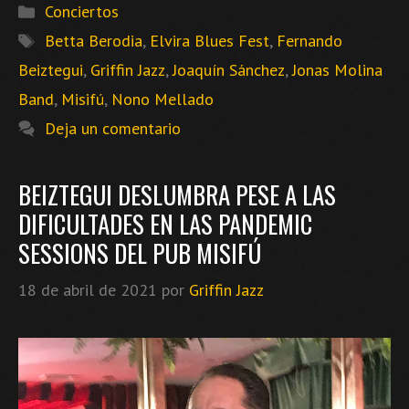
Categorías
Conciertos
Etiquetas
Betta Berodia
,
Elvira Blues Fest
,
Fernando
Beiztegui
,
Griffin Jazz
,
Joaquín Sánchez
,
Jonas Molina
Band
,
Misifú
,
Nono Mellado
Deja un comentario
BEIZTEGUI DESLUMBRA PESE A LAS
DIFICULTADES EN LAS PANDEMIC
SESSIONS DEL PUB MISIFÚ
18 de abril de 2021
por
Griffin Jazz