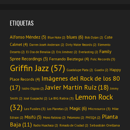
ETIQUETAS
blues
(6)
Alfonso Méndez
(5)
Cote
Blue Note
(2)
Bob Dylan
(2)
Calmet
(4)
Darren Joseh Anderson
(2)
Dirty Water Records
(2)
Elemento
Family
Deserto
(2)
El Oso de Benalúa
(2)
Eric Jiménez
(2)
Everlasting
(2)
Spree Recordings
(5)
Fernando Beiztegui
(4)
Folc Records
(3)
Griffin Jazz
(57)
Happy
Guadalupe Plata
(2)
Guadix
(2)
Imágenes del Rock de los 80
Place Records
(4)
Javier Martín Ruiz
(18)
(17)
Isidro Olgoso
(2)
Jimmy
Lemon Rock
La BIG Rabia
(3)
Smith
(2)
José Guapachá
(2)
(32)
Magic
(6)
Los Fusiles
(3)
Microsurco
(3)
Los Planetas
(2)
Mike
Planta
Misifú
(5)
Edison
(2)
Mono Rabioso
(2)
Pelomono
(2)
PHISQA
(2)
Baja
(11)
Sebastián Orellana
Radio Huachaca
(2)
Rimado de Ciudad
(2)