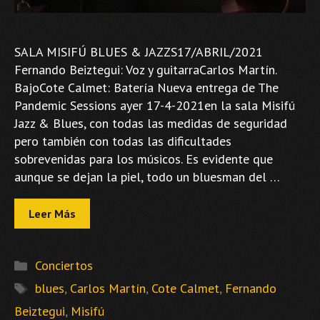
SALA MISIFÚ BLUES & JAZZS17/ABRIL/2021
Fernando Beiztegui: Voz y guitarraCarlos Martín.
BajoCote Calmet: Batería Nueva entrega de The
Pandemic Sessions ayer 17-4-2021en la sala Misifú
Jazz & Blues, con todas las medidas de seguridad
pero también con todas las dificultades
sobrevenidas para los músicos. Es evidente que
aunque se dejan la piel, todo un bluesman del …
Leer Más
Categorías
Conciertos
Etiquetas
blues
,
Carlos Martín
,
Cote Calmet
,
Fernando
Beiztegui
,
Misifú