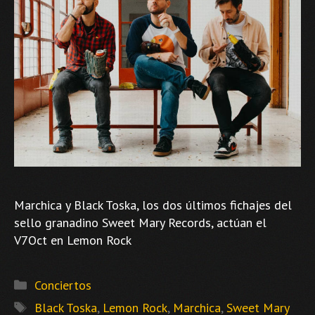
Marchica y Black Toska, los dos últimos fichajes del
sello granadino Sweet Mary Records, actúan el
V7Oct en Lemon Rock
Categorías
Conciertos
Etiquetas
Black Toska
,
Lemon Rock
,
Marchica
,
Sweet Mary