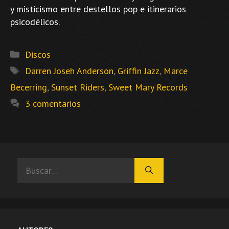
y misticismo entre destellos pop e itinerarios
psicodélicos.
Categorías
Discos
Etiquetas
Darren Joseh Anderson
,
Griffin Jazz
,
Marce
Becerring
,
Sunset Riders
,
Sweet Mary Records
3 comentarios
Buscar: