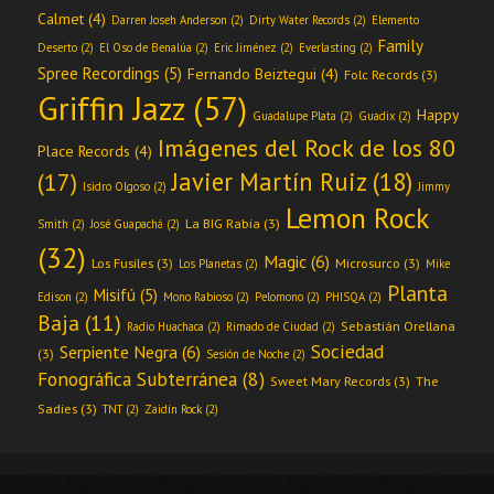
Calmet
(4)
Darren Joseh Anderson
(2)
Dirty Water Records
(2)
Elemento
Family
Deserto
(2)
El Oso de Benalúa
(2)
Eric Jiménez
(2)
Everlasting
(2)
Spree Recordings
(5)
Fernando Beiztegui
(4)
Folc Records
(3)
Griffin Jazz
(57)
Happy
Guadalupe Plata
(2)
Guadix
(2)
Imágenes del Rock de los 80
Place Records
(4)
Javier Martín Ruiz
(18)
(17)
Isidro Olgoso
(2)
Jimmy
Lemon Rock
La BIG Rabia
(3)
Smith
(2)
José Guapachá
(2)
(32)
Magic
(6)
Los Fusiles
(3)
Microsurco
(3)
Los Planetas
(2)
Mike
Planta
Misifú
(5)
Edison
(2)
Mono Rabioso
(2)
Pelomono
(2)
PHISQA
(2)
Baja
(11)
Sebastián Orellana
Radio Huachaca
(2)
Rimado de Ciudad
(2)
Sociedad
Serpiente Negra
(6)
(3)
Sesión de Noche
(2)
Fonográfica Subterránea
(8)
Sweet Mary Records
(3)
The
Sadies
(3)
TNT
(2)
Zaidín Rock
(2)