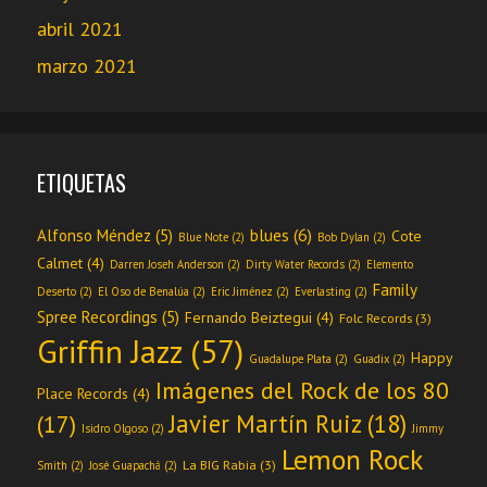
abril 2021
marzo 2021
ETIQUETAS
blues
(6)
Alfonso Méndez
(5)
Cote
Blue Note
(2)
Bob Dylan
(2)
Calmet
(4)
Darren Joseh Anderson
(2)
Dirty Water Records
(2)
Elemento
Family
Deserto
(2)
El Oso de Benalúa
(2)
Eric Jiménez
(2)
Everlasting
(2)
Spree Recordings
(5)
Fernando Beiztegui
(4)
Folc Records
(3)
Griffin Jazz
(57)
Happy
Guadalupe Plata
(2)
Guadix
(2)
Imágenes del Rock de los 80
Place Records
(4)
Javier Martín Ruiz
(18)
(17)
Isidro Olgoso
(2)
Jimmy
Lemon Rock
La BIG Rabia
(3)
Smith
(2)
José Guapachá
(2)