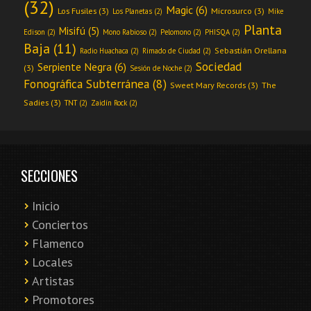
(32)
Magic
(6)
Los Fusiles
(3)
Microsurco
(3)
Los Planetas
(2)
Mike
Planta
Misifú
(5)
Edison
(2)
Mono Rabioso
(2)
Pelomono
(2)
PHISQA
(2)
Baja
(11)
Sebastián Orellana
Radio Huachaca
(2)
Rimado de Ciudad
(2)
Sociedad
Serpiente Negra
(6)
(3)
Sesión de Noche
(2)
Fonográfica Subterránea
(8)
Sweet Mary Records
(3)
The
Sadies
(3)
TNT
(2)
Zaidín Rock
(2)
SECCIONES
Inicio
Conciertos
Flamenco
Locales
Artistas
Promotores