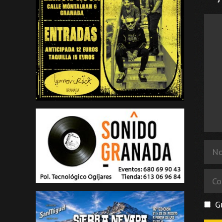
Come
Nom
Corr
elec
G