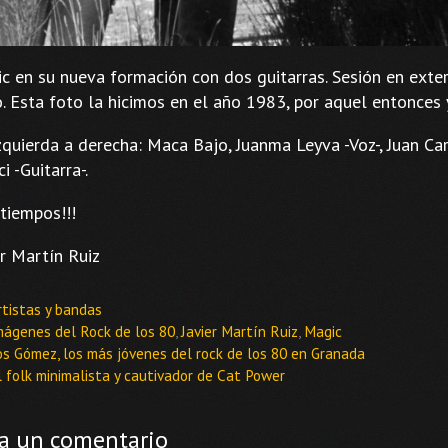
c en su nueva formación con dos guitarras. Sesión en exte
o. Esta foto la hicimos en el año 1983, por aquel entonce
zquierda a derecha: Maca Bajo, Juanma Leyva -Voz-, Juan Carl
i -Guitarra-.
tiempos!!!
er Martín Ruiz
ategorías
rtistas y bandas
tiquetas
mágenes del Rock de los 80
,
Javier Martín Ruiz
,
Magic
os Gómez, los más jóvenes del rock de los 80 en Granada
l folk minimalista y cautivador de Cat Power
a un comentario