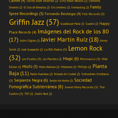
Calmet
(4)
Darren Joseh Anderson
(2)
Dirty Water Records
(2)
Elemento
Family
Deserto
(2)
El Oso de Benalúa
(2)
Eric Jiménez
(2)
Everlasting
(2)
Spree Recordings
(5)
Fernando Beiztegui
(4)
Folc Records
(3)
Griffin Jazz
(57)
Happy
Guadalupe Plata
(2)
Guadix
(2)
Imágenes del Rock de los 80
Place Records
(4)
Javier Martín Ruiz
(18)
(17)
Isidro Olgoso
(2)
Jimmy
Lemon Rock
La BIG Rabia
(3)
Smith
(2)
José Guapachá
(2)
(32)
Magic
(6)
Los Fusiles
(3)
Microsurco
(3)
Los Planetas
(2)
Mike
Planta
Misifú
(5)
Edison
(2)
Mono Rabioso
(2)
Pelomono
(2)
PHISQA
(2)
Baja
(11)
Sebastián Orellana
Radio Huachaca
(2)
Rimado de Ciudad
(2)
Sociedad
Serpiente Negra
(6)
(3)
Sesión de Noche
(2)
Fonográfica Subterránea
(8)
Sweet Mary Records
(3)
The
Sadies
(3)
TNT
(2)
Zaidín Rock
(2)