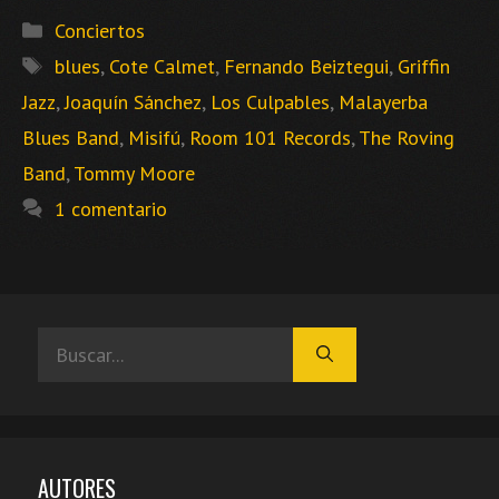
Categorías
Conciertos
Etiquetas
blues
,
Cote Calmet
,
Fernando Beiztegui
,
Griffin
Jazz
,
Joaquín Sánchez
,
Los Culpables
,
Malayerba
Blues Band
,
Misifú
,
Room 101 Records
,
The Roving
Band
,
Tommy Moore
1 comentario
Buscar:
AUTORES