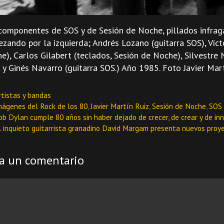
componentes de SOS y de Sesión de Noche, pillados infragan
zando por la izquierda; Andrés Lozano (guitarra SOS), Vícto
e), Carlos Gilabert (teclados, Sesión de Noche), Silvestre 
 y Ginés Navarro (guitarra SOS.) Año 1985. Foto Javier Mar
ategorías
rtistas y bandas
tiquetas
mágenes del Rock de los 80
,
Javier Martín Ruiz
,
Sesión de Noche
,
SOS
ob Dylan cumple 80 años sin haber dejado de crecer, de crear y de in
l inquieto guitarrista granadino David Margam presenta nuevos pro
a un comentario
ntario