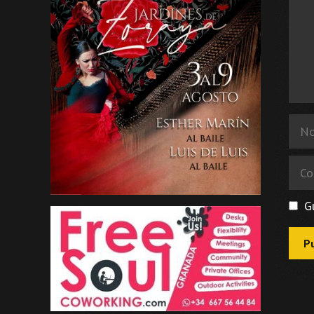
Nom
Corr
elec
G