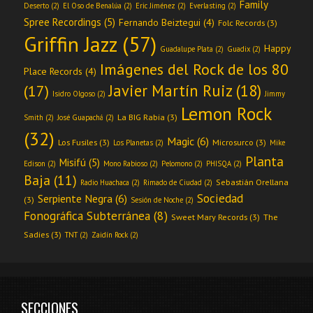
Family
Deserto
(2)
El Oso de Benalúa
(2)
Eric Jiménez
(2)
Everlasting
(2)
Spree Recordings
(5)
Fernando Beiztegui
(4)
Folc Records
(3)
Griffin Jazz
(57)
Happy
Guadalupe Plata
(2)
Guadix
(2)
Imágenes del Rock de los 80
Place Records
(4)
Javier Martín Ruiz
(18)
(17)
Isidro Olgoso
(2)
Jimmy
Lemon Rock
La BIG Rabia
(3)
Smith
(2)
José Guapachá
(2)
(32)
Magic
(6)
Los Fusiles
(3)
Microsurco
(3)
Los Planetas
(2)
Mike
Planta
Misifú
(5)
Edison
(2)
Mono Rabioso
(2)
Pelomono
(2)
PHISQA
(2)
Baja
(11)
Sebastián Orellana
Radio Huachaca
(2)
Rimado de Ciudad
(2)
Sociedad
Serpiente Negra
(6)
(3)
Sesión de Noche
(2)
Fonográfica Subterránea
(8)
Sweet Mary Records
(3)
The
Sadies
(3)
TNT
(2)
Zaidín Rock
(2)
SECCIONES