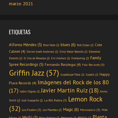
marzo 2021
ETIQUETAS
blues
(6)
Alfonso Méndez
(5)
Cote
Blue Note
(2)
Bob Dylan
(2)
Calmet
(4)
Darren Joseh Anderson
(2)
Dirty Water Records
(2)
Elemento
Family
Deserto
(2)
El Oso de Benalúa
(2)
Eric Jiménez
(2)
Everlasting
(2)
Spree Recordings
(5)
Fernando Beiztegui
(4)
Folc Records
(3)
Griffin Jazz
(57)
Happy
Guadalupe Plata
(2)
Guadix
(2)
Imágenes del Rock de los 80
Place Records
(4)
Javier Martín Ruiz
(18)
(17)
Isidro Olgoso
(2)
Jimmy
Lemon Rock
La BIG Rabia
(3)
Smith
(2)
José Guapachá
(2)
(32)
Magic
(6)
Los Fusiles
(3)
Microsurco
(3)
Los Planetas
(2)
Mike
Planta
Misifú
(5)
Edison
(2)
Mono Rabioso
(2)
Pelomono
(2)
PHISQA
(2)