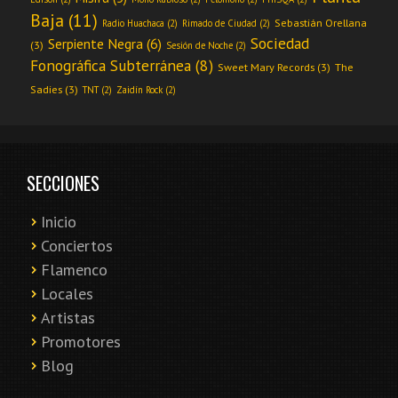
Baja
(11)
Sebastián Orellana
Radio Huachaca
(2)
Rimado de Ciudad
(2)
Sociedad
Serpiente Negra
(6)
(3)
Sesión de Noche
(2)
Fonográfica Subterránea
(8)
Sweet Mary Records
(3)
The
Sadies
(3)
TNT
(2)
Zaidín Rock
(2)
SECCIONES
Inicio
Conciertos
Flamenco
Locales
Artistas
Promotores
Blog