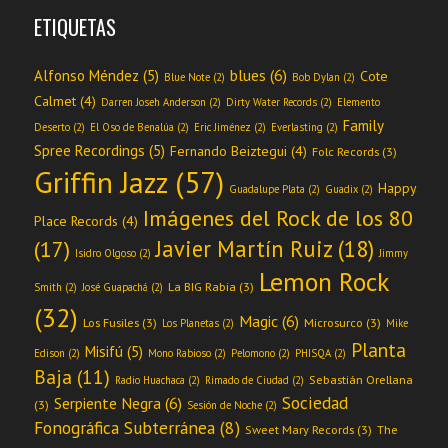
ETIQUETAS
blues
(6)
Alfonso Méndez
(5)
Cote
Blue Note
(2)
Bob Dylan
(2)
Calmet
(4)
Darren Joseh Anderson
(2)
Dirty Water Records
(2)
Elemento
Family
Deserto
(2)
El Oso de Benalúa
(2)
Eric Jiménez
(2)
Everlasting
(2)
Spree Recordings
(5)
Fernando Beiztegui
(4)
Folc Records
(3)
Griffin Jazz
(57)
Happy
Guadalupe Plata
(2)
Guadix
(2)
Imágenes del Rock de los 80
Place Records
(4)
Javier Martín Ruiz
(18)
(17)
Isidro Olgoso
(2)
Jimmy
Lemon Rock
La BIG Rabia
(3)
Smith
(2)
José Guapachá
(2)
(32)
Magic
(6)
Los Fusiles
(3)
Microsurco
(3)
Los Planetas
(2)
Mike
Planta
Misifú
(5)
Edison
(2)
Mono Rabioso
(2)
Pelomono
(2)
PHISQA
(2)
Baja
(11)
Sebastián Orellana
Radio Huachaca
(2)
Rimado de Ciudad
(2)
Sociedad
Serpiente Negra
(6)
(3)
Sesión de Noche
(2)
Fonográfica Subterránea
(8)
Sweet Mary Records
(3)
The