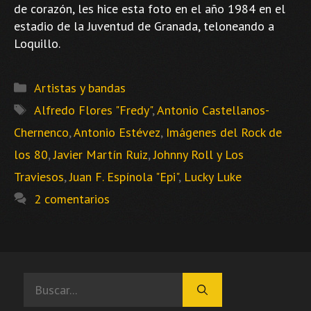
de corazón, les hice esta foto en el año 1984 en el
estadio de la Juventud de Granada, teloneando a
Loquillo.
Categorías
Artistas y bandas
Etiquetas
Alfredo Flores "Fredy"
,
Antonio Castellanos-
Chernenco
,
Antonio Estévez
,
Imágenes del Rock de
los 80
,
Javier Martín Ruiz
,
Johnny Roll y Los
Traviesos
,
Juan F. Espínola "Epi"
,
Lucky Luke
2 comentarios
Buscar: