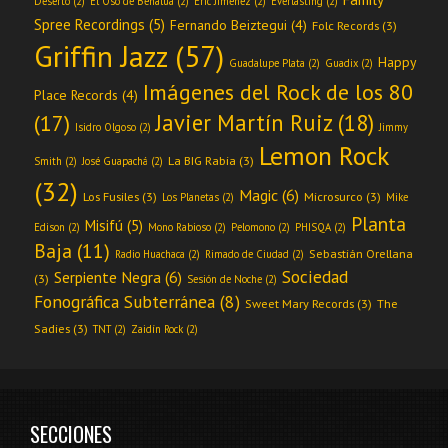
Deserto
(2)
El Oso de Benalúa
(2)
Eric Jiménez
(2)
Everlasting
(2)
Spree Recordings
(5)
Fernando Beiztegui
(4)
Folc Records
(3)
Griffin Jazz
(57)
Happy
Guadalupe Plata
(2)
Guadix
(2)
Imágenes del Rock de los 80
Place Records
(4)
Javier Martín Ruiz
(18)
(17)
Isidro Olgoso
(2)
Jimmy
Lemon Rock
La BIG Rabia
(3)
Smith
(2)
José Guapachá
(2)
(32)
Magic
(6)
Los Fusiles
(3)
Microsurco
(3)
Los Planetas
(2)
Mike
Planta
Misifú
(5)
Edison
(2)
Mono Rabioso
(2)
Pelomono
(2)
PHISQA
(2)
Baja
(11)
Sebastián Orellana
Radio Huachaca
(2)
Rimado de Ciudad
(2)
Sociedad
Serpiente Negra
(6)
(3)
Sesión de Noche
(2)
Fonográfica Subterránea
(8)
Sweet Mary Records
(3)
The
Sadies
(3)
TNT
(2)
Zaidín Rock
(2)
SECCIONES