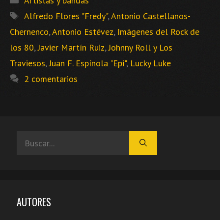
Artistas y bandas
Etiquetas
Alfredo Flores "Fredy"
,
Antonio Castellanos-
Chernenco
,
Antonio Estévez
,
Imágenes del Rock de
los 80
,
Javier Martín Ruiz
,
Johnny Roll y Los
Traviesos
,
Juan F. Espínola "Epi"
,
Lucky Luke
2 comentarios
Buscar:
AUTORES