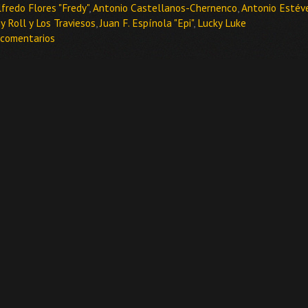
tiquetas
lfredo Flores "Fredy"
,
Antonio Castellanos-Chernenco
,
Antonio Estév
y Roll y Los Traviesos
,
Juan F. Espínola "Epi"
,
Lucky Luke
 comentarios