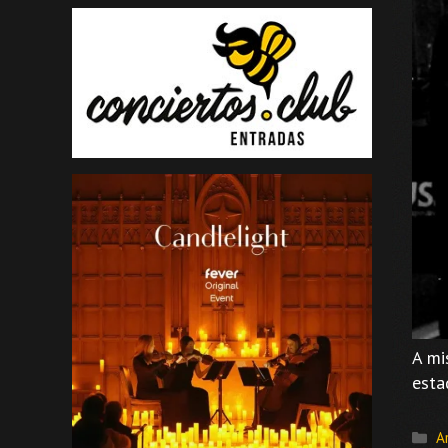
A mi
esta
C
A