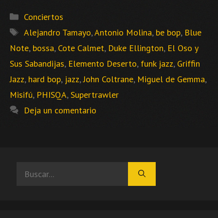
Categorías
Conciertos
Etiquetas
Alejandro Tamayo
,
Antonio Molina
,
be bop
,
Blue
Note
,
bossa
,
Cote Calmet
,
Duke Ellington
,
El Oso y
Sus Sabandijas
,
Elemento Deserto
,
funk jazz
,
Griffin
Jazz
,
hard bop
,
jazz
,
John Coltrane
,
Miguel de Gemma
,
Misifú
,
PHISQA
,
Supertrawler
Deja un comentario
Buscar: