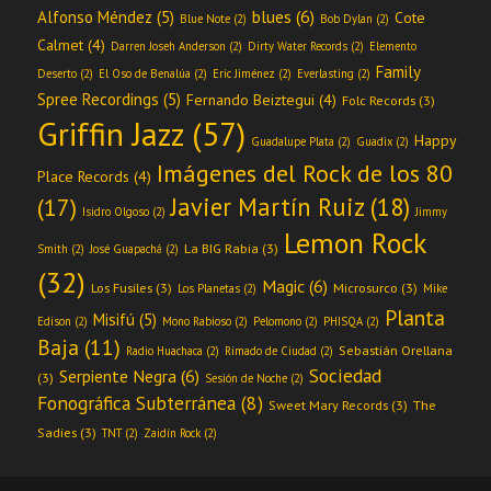
blues
(6)
Alfonso Méndez
(5)
Cote
Blue Note
(2)
Bob Dylan
(2)
Calmet
(4)
Darren Joseh Anderson
(2)
Dirty Water Records
(2)
Elemento
Family
Deserto
(2)
El Oso de Benalúa
(2)
Eric Jiménez
(2)
Everlasting
(2)
Spree Recordings
(5)
Fernando Beiztegui
(4)
Folc Records
(3)
Griffin Jazz
(57)
Happy
Guadalupe Plata
(2)
Guadix
(2)
Imágenes del Rock de los 80
Place Records
(4)
Javier Martín Ruiz
(18)
(17)
Isidro Olgoso
(2)
Jimmy
Lemon Rock
La BIG Rabia
(3)
Smith
(2)
José Guapachá
(2)
(32)
Magic
(6)
Los Fusiles
(3)
Microsurco
(3)
Los Planetas
(2)
Mike
Planta
Misifú
(5)
Edison
(2)
Mono Rabioso
(2)
Pelomono
(2)
PHISQA
(2)
Baja
(11)
Sebastián Orellana
Radio Huachaca
(2)
Rimado de Ciudad
(2)
Sociedad
Serpiente Negra
(6)
(3)
Sesión de Noche
(2)
Fonográfica Subterránea
(8)
Sweet Mary Records
(3)
The
Sadies
(3)
TNT
(2)
Zaidín Rock
(2)