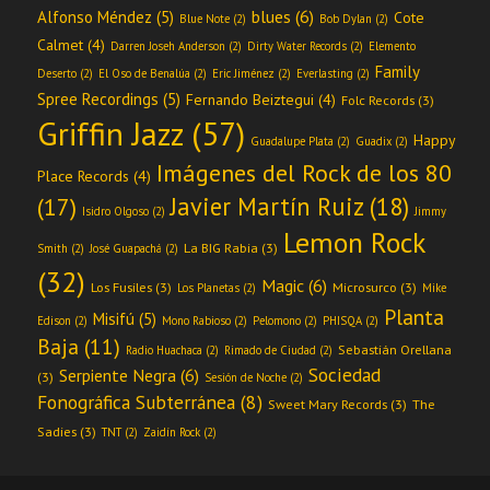
blues
(6)
Alfonso Méndez
(5)
Cote
Blue Note
(2)
Bob Dylan
(2)
Calmet
(4)
Darren Joseh Anderson
(2)
Dirty Water Records
(2)
Elemento
Family
Deserto
(2)
El Oso de Benalúa
(2)
Eric Jiménez
(2)
Everlasting
(2)
Spree Recordings
(5)
Fernando Beiztegui
(4)
Folc Records
(3)
Griffin Jazz
(57)
Happy
Guadalupe Plata
(2)
Guadix
(2)
Imágenes del Rock de los 80
Place Records
(4)
Javier Martín Ruiz
(18)
(17)
Isidro Olgoso
(2)
Jimmy
Lemon Rock
La BIG Rabia
(3)
Smith
(2)
José Guapachá
(2)
(32)
Magic
(6)
Los Fusiles
(3)
Microsurco
(3)
Los Planetas
(2)
Mike
Planta
Misifú
(5)
Edison
(2)
Mono Rabioso
(2)
Pelomono
(2)
PHISQA
(2)
Baja
(11)
Sebastián Orellana
Radio Huachaca
(2)
Rimado de Ciudad
(2)
Sociedad
Serpiente Negra
(6)
(3)
Sesión de Noche
(2)
Fonográfica Subterránea
(8)
Sweet Mary Records
(3)
The
Sadies
(3)
TNT
(2)
Zaidín Rock
(2)