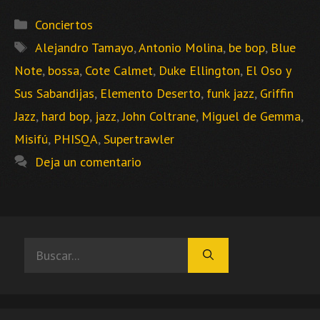
Categorías
Conciertos
Etiquetas
Alejandro Tamayo
,
Antonio Molina
,
be bop
,
Blue
Note
,
bossa
,
Cote Calmet
,
Duke Ellington
,
El Oso y
Sus Sabandijas
,
Elemento Deserto
,
funk jazz
,
Griffin
Jazz
,
hard bop
,
jazz
,
John Coltrane
,
Miguel de Gemma
,
Misifú
,
PHISQA
,
Supertrawler
Deja un comentario
Buscar: