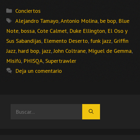
Categorías
Conciertos
Etiquetas
Alejandro Tamayo
,
Antonio Molina
,
be bop
,
Blue
Note
,
bossa
,
Cote Calmet
,
Duke Ellington
,
El Oso y
Sus Sabandijas
,
Elemento Deserto
,
funk jazz
,
Griffin
Jazz
,
hard bop
,
jazz
,
John Coltrane
,
Miguel de Gemma
,
Misifú
,
PHISQA
,
Supertrawler
Deja un comentario
Buscar: