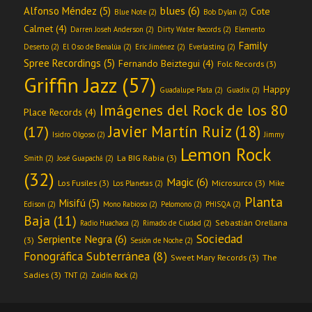
blues
(6)
Alfonso Méndez
(5)
Cote
Blue Note
(2)
Bob Dylan
(2)
Calmet
(4)
Darren Joseh Anderson
(2)
Dirty Water Records
(2)
Elemento
Family
Deserto
(2)
El Oso de Benalúa
(2)
Eric Jiménez
(2)
Everlasting
(2)
Spree Recordings
(5)
Fernando Beiztegui
(4)
Folc Records
(3)
Griffin Jazz
(57)
Happy
Guadalupe Plata
(2)
Guadix
(2)
Imágenes del Rock de los 80
Place Records
(4)
Javier Martín Ruiz
(18)
(17)
Isidro Olgoso
(2)
Jimmy
Lemon Rock
La BIG Rabia
(3)
Smith
(2)
José Guapachá
(2)
(32)
Magic
(6)
Los Fusiles
(3)
Microsurco
(3)
Los Planetas
(2)
Mike
Planta
Misifú
(5)
Edison
(2)
Mono Rabioso
(2)
Pelomono
(2)
PHISQA
(2)
Baja
(11)
Sebastián Orellana
Radio Huachaca
(2)
Rimado de Ciudad
(2)
Sociedad
Serpiente Negra
(6)
(3)
Sesión de Noche
(2)
Fonográfica Subterránea
(8)
Sweet Mary Records
(3)
The
Sadies
(3)
TNT
(2)
Zaidín Rock
(2)