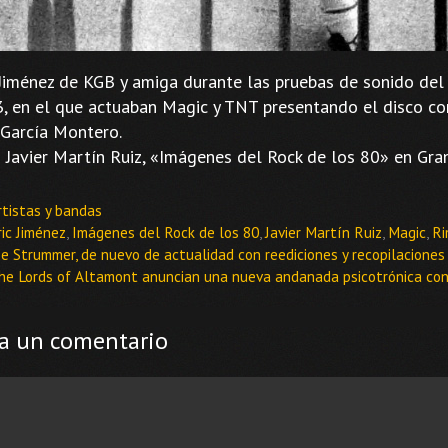
 Jiménez de KGB y amiga durante las pruebas de sonido del 
, en el que actuaban Magic y TNT presentando el disco co
 García Montero.
 Javier Martín Ruiz, «Imágenes del Rock de los 80» en Gra
ategorías
rtistas y bandas
tiquetas
ric Jiménez
,
Imágenes del Rock de los 80
,
Javier Martín Ruiz
,
Magic
,
Ri
oe Strummer, de nuevo de actualidad con reediciones y recopilaciones
he Lords of Altamont anuncian una nueva andanada psicotrónica con
a un comentario
ntario