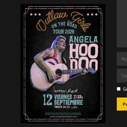
Nom
Corr
elec
G