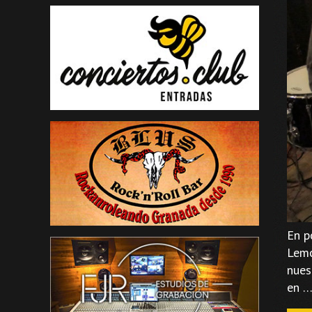
En p
Lemo
nues
en 