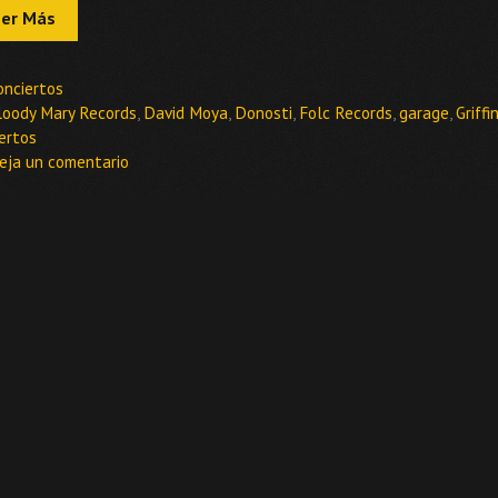
eer Más
ategorías
onciertos
tiquetas
loody Mary Records
,
David Moya
,
Donosti
,
Folc Records
,
garage
,
Griffi
ertos
eja un comentario