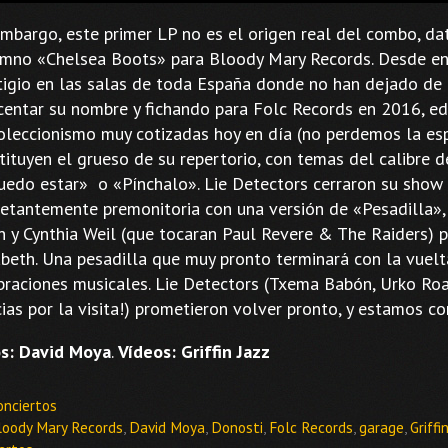
embargo, este primer LP no es el origen real del combo, d
imno «Chelsea Boots» para Bloody Mary Records. Desde e
tigio en las salas de toda España donde no han dejado de 
centar su nombre y fichando para Folc Records en 2016, edi
oleccionismo muy cotizadas hoy en día (no perdemos la esp
tituyen el grueso de su repertorio, con temas del calibre 
uedo estar» o «Pínchalo». Lie Detectors cerraron su show
ietantemente premonitoria con una versión de «Pesadilla»,
 y Cynthia Weil (que tocaran Paul Revere & The Raiders) pe
abeth. Una pesadilla que muy pronto terminará con la vuel
braciones musicales. Lie Detectors (Txema Babón, Urko Roa, 
cias por la visita!) prometieron volver pronto, y estamos c
s: David Moya
.
Vídeos: Griffin Jazz
ategorías
onciertos
tiquetas
loody Mary Records
,
David Moya
,
Donosti
,
Folc Records
,
garage
,
Griffi