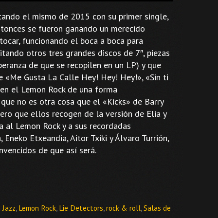
atando el mismo de 2015 con su primer single,
ntonces se fueron ganando un merecido
tocar, funcionando el boca a boca para
tando otros tres grandes discos de 7″, piezas
eranza de que se recopilen en un LP) y que
de «Me Gusta La Calle Hey! Hey! Hey!», «Sin ti
 en el Lemon Rock de una forma
 que no es otra cosa que el «Kicks» de Barry
ro que ellos recogen de la versión de Elia y
ta al Lemon Rock y a sus recordadas
Eneko Etxeandia, Aitor Txiki y Álvaro Turrión,
onvencidos de que así será.
n Jazz
,
Lemon Rock
,
Lie Detectors
,
rock & roll
,
Salas de