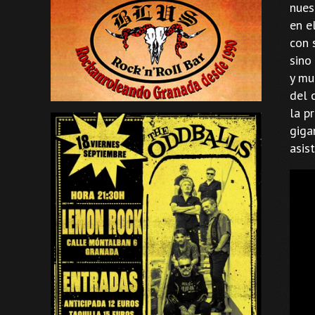
nues
en e
con 
sino
y mu
del 
la p
giga
asis