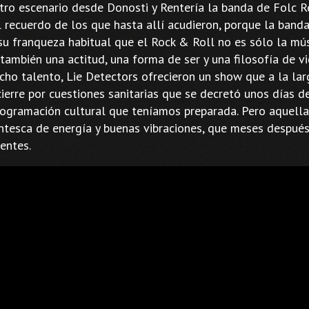
tro escenario desde Donosti y Rentería la banda de Folc 
l recuerdo de los que hasta allí acudieron, porque la banda
su franqueza habitual que el Rock & Roll no es sólo la mús
 también una actitud, una forma de ser y una filosofía de v
cho talento, Lie Detectors ofrecieron un show que a la la
cierre por cuestiones sanitarias que se decretó unos días 
rogramación cultural que teníamos preparada. Pero aquella f
ntesca de energía y buenas vibraciones, que meses despué
tentes.