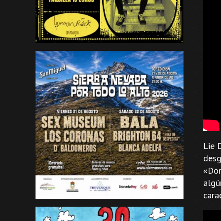
Lie 
desg
«Don
algú
cara