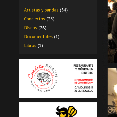
Artistas y bandas
(34)
Conciertos
(35)
Discos
(26)
Documentales
(1)
Libros
(1)