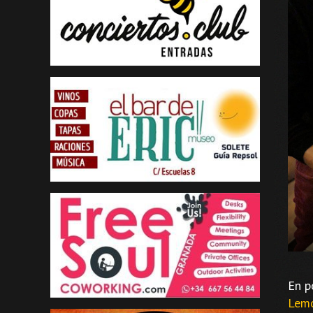
En p
Lem