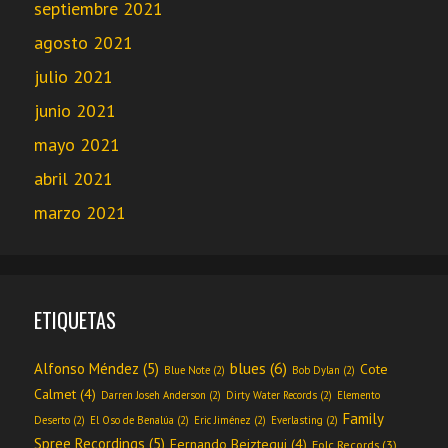
septiembre 2021
agosto 2021
julio 2021
junio 2021
mayo 2021
abril 2021
marzo 2021
ETIQUETAS
blues
(6)
Alfonso Méndez
(5)
Cote
Blue Note
(2)
Bob Dylan
(2)
Calmet
(4)
Darren Joseh Anderson
(2)
Dirty Water Records
(2)
Elemento
Family
Deserto
(2)
El Oso de Benalúa
(2)
Eric Jiménez
(2)
Everlasting
(2)
Spree Recordings
(5)
Fernando Beiztegui
(4)
Folc Records
(3)