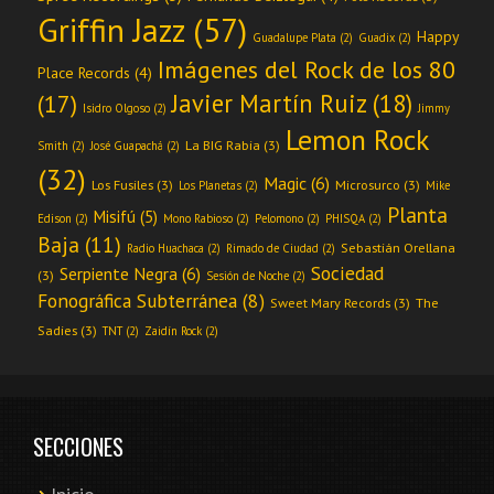
Griffin Jazz
(57)
Happy
Guadalupe Plata
(2)
Guadix
(2)
Imágenes del Rock de los 80
Place Records
(4)
Javier Martín Ruiz
(18)
(17)
Isidro Olgoso
(2)
Jimmy
Lemon Rock
La BIG Rabia
(3)
Smith
(2)
José Guapachá
(2)
(32)
Magic
(6)
Los Fusiles
(3)
Microsurco
(3)
Los Planetas
(2)
Mike
Planta
Misifú
(5)
Edison
(2)
Mono Rabioso
(2)
Pelomono
(2)
PHISQA
(2)
Baja
(11)
Sebastián Orellana
Radio Huachaca
(2)
Rimado de Ciudad
(2)
Sociedad
Serpiente Negra
(6)
(3)
Sesión de Noche
(2)
Fonográfica Subterránea
(8)
Sweet Mary Records
(3)
The
Sadies
(3)
TNT
(2)
Zaidín Rock
(2)
SECCIONES