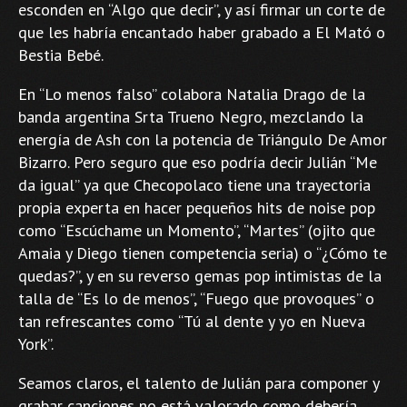
esconden en “Algo que decir”, y así firmar un corte de
que les habría encantado haber grabado a El Mató o
Bestia Bebé.
En “Lo menos falso” colabora Natalia Drago de la
banda argentina Srta Trueno Negro, mezclando la
energía de Ash con la potencia de Triángulo De Amor
Bizarro. Pero seguro que eso podría decir Julián “Me
da igual” ya que Checopolaco tiene una trayectoria
propia experta en hacer pequeños hits de noise pop
como “Escúchame un Momento”, “Martes” (ojito que
Amaia y Diego tienen competencia seria) o “¿Cómo te
quedas?”, y en su reverso gemas pop intimistas de la
talla de “Es lo de menos”, “Fuego que provoques” o
tan refrescantes como “Tú al dente y yo en Nueva
York”.
Seamos claros, el talento de Julián para componer y
grabar canciones no está valorado como debería,