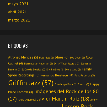
mayo 2021
abril 2021
marzo 2021
ETIQUETAS
blues
(6)
Alfonso Méndez
(5)
Cote
Blue Note
(2)
Bob Dylan
(2)
Calmet
(4)
Darren Joseh Anderson
(2)
Dirty Water Records
(2)
Elemento
Family
Deserto
(2)
El Oso de Benalúa
(2)
Eric Jiménez
(2)
Everlasting
(2)
Spree Recordings
(5)
Fernando Beiztegui
(4)
Folc Records
(3)
Griffin Jazz
(57)
Happy
Guadalupe Plata
(2)
Guadix
(2)
Imágenes del Rock de los 80
Place Records
(4)
Javier Martín Ruiz
(18)
(17)
Isidro Olgoso
(2)
Jimmy
Lemon Rock