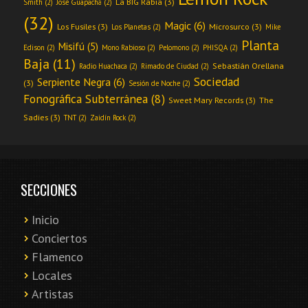
La BIG Rabia
(3)
Smith
(2)
José Guapachá
(2)
(32)
Magic
(6)
Los Fusiles
(3)
Microsurco
(3)
Los Planetas
(2)
Mike
Planta
Misifú
(5)
Edison
(2)
Mono Rabioso
(2)
Pelomono
(2)
PHISQA
(2)
Baja
(11)
Sebastián Orellana
Radio Huachaca
(2)
Rimado de Ciudad
(2)
Sociedad
Serpiente Negra
(6)
(3)
Sesión de Noche
(2)
Fonográfica Subterránea
(8)
Sweet Mary Records
(3)
The
Sadies
(3)
TNT
(2)
Zaidín Rock
(2)
SECCIONES
Inicio
Conciertos
Flamenco
Locales
Artistas