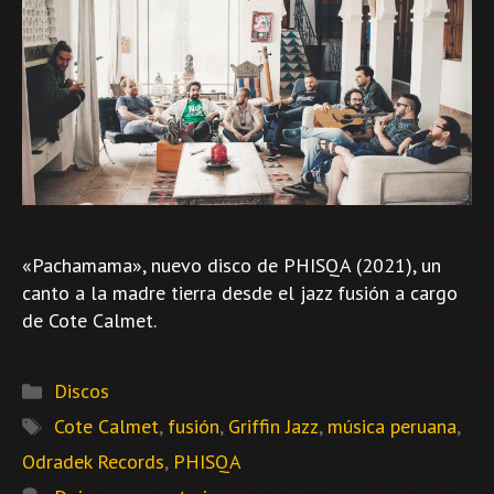
«Pachamama», nuevo disco de PHISQA (2021), un
canto a la madre tierra desde el jazz fusión a cargo
de Cote Calmet.
Categorías
Discos
Etiquetas
Cote Calmet
,
fusión
,
Griffin Jazz
,
música peruana
,
Odradek Records
,
PHISQA