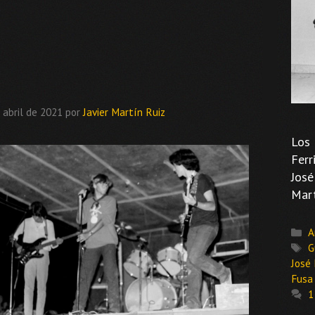
 abril de 2021
por
Javier Martín Ruiz
Los 
Ferr
José
Mart
C
A
E
G
José
Fusa
1