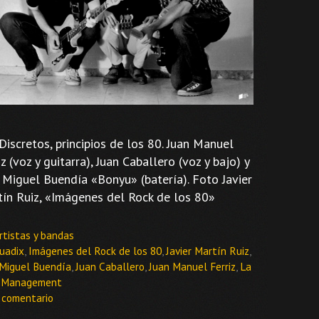
Discretos, principios de los 80. Juan Manuel
iz (voz y guitarra), Juan Caballero (voz y bajo) y
 Miguel Buendía «Bonyu» (batería). Foto Javier
ín Ruiz, «Imágenes del Rock de los 80»
ategorías
rtistas y bandas
tiquetas
uadix
,
Imágenes del Rock de los 80
,
Javier Martín Ruiz
,
 Miguel Buendía
,
Juan Caballero
,
Juan Manuel Ferriz
,
La
 Management
 comentario