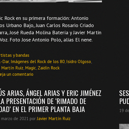
c Rock en su primera formación: Antonio
s Urbano Bajo, Juan Carlos Rosario Criado
arra, José Rueda Molina Batería y Javier Martin
 Voz. Foto Jose Antonio Polo, alias El nene.
ategorías
rtistas y bandas
tiquetas
l-Dar
,
Imágenes del Rock de los 80
,
Isidro Olgoso
,
r Martín Ruiz
,
Magic
,
Zaidín Rock
eja un comentario
ÚS ARIAS, ÁNGEL ARIAS Y ERIC JIMÉNEZ
SES
LA PRESENTACIÓN DE ‘RIMADO DE
PUD
DAD’ EN EL PRIMER PLANTA BAJA
19 d
 marzo de 2021
por
Javier Martín Ruiz