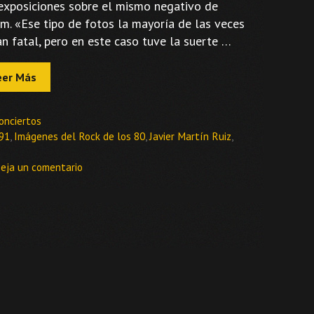
exposiciones sobre el mismo negativo de
. «Ese tipo de fotos la mayoría de las veces
an fatal, pero en este caso tuve la suerte …
eer Más
ategorías
onciertos
tiquetas
91
,
Imágenes del Rock de los 80
,
Javier Martín Ruiz
,
eja un comentario