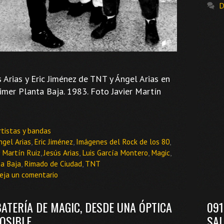
D
s Arias y Eric Jiménez de TNT y Ángel Arias en
rimer Planta Baja. 1983. Foto Javier Martín
ategorías
rtistas y bandas
tiquetas
ngel Arias
,
Eric Jiménez
,
Imágenes del Rock de los 80
,
r Martín Ruiz
,
Jesús Arias
,
Luis García Montero
,
Magic
,
a Baja
,
Rimado de Ciudad
,
TNT
eja un comentario
BATERÍA DE MAGIC, DESDE UNA ÓPTICA
091
OSIBLE
SAL