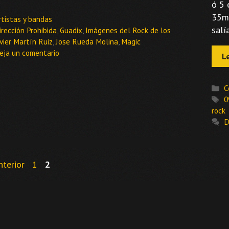
ó 5 
35mm
ategorías
rtistas y bandas
salí
tiquetas
irección Prohibida
,
Guadix
,
Imágenes del Rock de los
vier Martín Ruiz
,
Jose Rueda Molina
,
Magic
eja un comentario
L
C
C
E
0
rock
D
Página
Página
terior
1
2