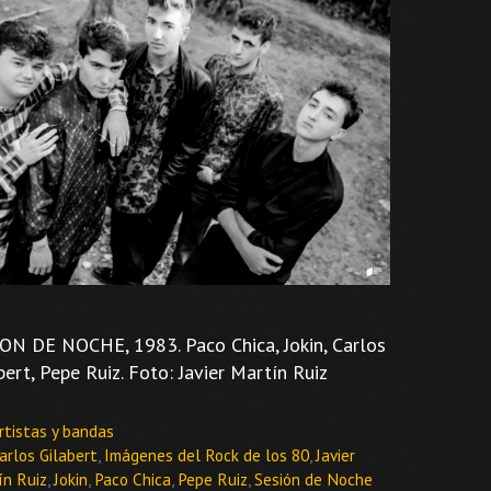
ON DE NOCHE, 1983. Paco Chica, Jokin, Carlos
bert, Pepe Ruiz. Foto: Javier Martín Ruiz
ategorías
rtistas y bandas
tiquetas
arlos Gilabert
,
Imágenes del Rock de los 80
,
Javier
ín Ruiz
,
Jokin
,
Paco Chica
,
Pepe Ruiz
,
Sesión de Noche